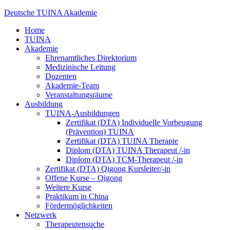
Deutsche TUINA Akademie
Home
TUINA
Akademie
Ehrenamtliches Direktorium
Medizinische Leitung
Dozenten
Akademie-Team
Veranstaltungsräume
Ausbildung
TUINA-Ausbildungen
Zertifikat (DTA) Individuelle Vorbeugung
(Prävention) TUINA
Zertifikat (DTA) TUINA Therapie
Diplom (DTA) TUINA Therapeut /-in
Diplom (DTA) TCM-Therapeut /-in
Zertifikat (DTA) Qigong Kursleiter/-in
Offene Kurse – Qigong
Weitere Kurse
Praktikum in China
Fördermöglichkeiten
Netzwerk
Therapeutensuche