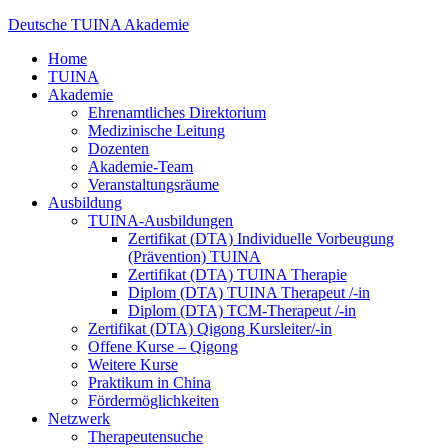
Deutsche TUINA Akademie
Home
TUINA
Akademie
Ehrenamtliches Direktorium
Medizinische Leitung
Dozenten
Akademie-Team
Veranstaltungsräume
Ausbildung
TUINA-Ausbildungen
Zertifikat (DTA) Individuelle Vorbeugung
(Prävention) TUINA
Zertifikat (DTA) TUINA Therapie
Diplom (DTA) TUINA Therapeut /-in
Diplom (DTA) TCM-Therapeut /-in
Zertifikat (DTA) Qigong Kursleiter/-in
Offene Kurse – Qigong
Weitere Kurse
Praktikum in China
Fördermöglichkeiten
Netzwerk
Therapeutensuche