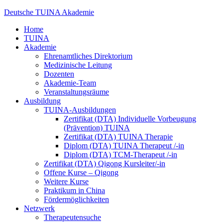
Deutsche TUINA Akademie
Home
TUINA
Akademie
Ehrenamtliches Direktorium
Medizinische Leitung
Dozenten
Akademie-Team
Veranstaltungsräume
Ausbildung
TUINA-Ausbildungen
Zertifikat (DTA) Individuelle Vorbeugung
(Prävention) TUINA
Zertifikat (DTA) TUINA Therapie
Diplom (DTA) TUINA Therapeut /-in
Diplom (DTA) TCM-Therapeut /-in
Zertifikat (DTA) Qigong Kursleiter/-in
Offene Kurse – Qigong
Weitere Kurse
Praktikum in China
Fördermöglichkeiten
Netzwerk
Therapeutensuche