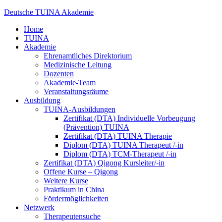
Deutsche TUINA Akademie
Home
TUINA
Akademie
Ehrenamtliches Direktorium
Medizinische Leitung
Dozenten
Akademie-Team
Veranstaltungsräume
Ausbildung
TUINA-Ausbildungen
Zertifikat (DTA) Individuelle Vorbeugung
(Prävention) TUINA
Zertifikat (DTA) TUINA Therapie
Diplom (DTA) TUINA Therapeut /-in
Diplom (DTA) TCM-Therapeut /-in
Zertifikat (DTA) Qigong Kursleiter/-in
Offene Kurse – Qigong
Weitere Kurse
Praktikum in China
Fördermöglichkeiten
Netzwerk
Therapeutensuche