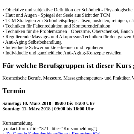
• Objektive und subjektive Definition der Schönheit - Physiologisc
• Haut und Augen - Spiegel der Seele aus Sicht der TCM
• TCM Strategien zur Schönheitspflege - lösen, ausleiten, reinigen, nä
• Techniken für Faltenreduktion und Kontourendefinition
• Techniken für die Problemzonen - Oberarme, Oberschenkel, Bauch
• Regulierende Massage- und Akupressur-Techniken für den ganzen 
• Anti-Aging Selbstbehandlung
• Individuelle Schwerpunkte erkennen und regulieren
• Individuelle und ganzheitliche Anti-Aging-Konzepte erstellen
Für welche Berufsgruppen ist dieser Kurs 
Kosmetische Berufe, Masseure, Massagetherapeuten- und Praktiker, 
Termin
Samstag: 10. März 2018 | 09:00 bis 18:00 Uhr
Sonntag: 11. März 2018 | 09:00 bis 16:00 Uhr
Kursanmeldung
[contact-form-7 id="871" title="Kursanmeldung"]
+ Zu Google Kalender hinzufügen
+ Exportiere iCal