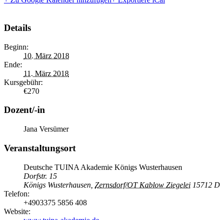
Details
Beginn:
10. März 2018
Ende:
11. März 2018
Kursgebühr:
€270
Dozent/-in
Jana Versümer
Veranstaltungsort
Deutsche TUINA Akademie Königs Wusterhausen
Dorfstr. 15
Königs Wusterhausen
,
Zernsdorf/OT Kablow Ziegelei
15712
D
Telefon:
+4903375 5856 408
Website: