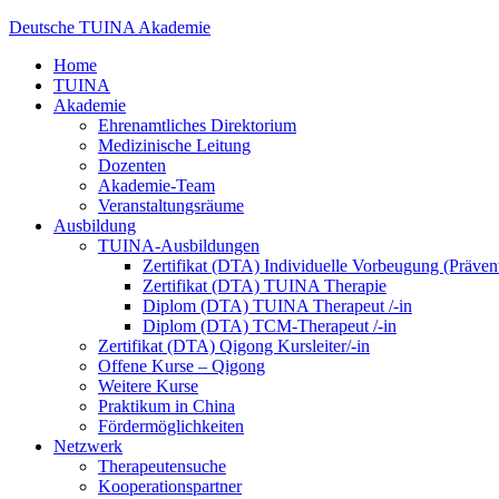
Deutsche TUINA Akademie
Home
TUINA
Akademie
Ehrenamtliches Direktorium
Medizinische Leitung
Dozenten
Akademie-Team
Veranstaltungsräume
Ausbildung
TUINA-Ausbildungen
Zertifikat (DTA) Individuelle Vorbeugung (Präv
Zertifikat (DTA) TUINA Therapie
Diplom (DTA) TUINA Therapeut /-in
Diplom (DTA) TCM-Therapeut /-in
Zertifikat (DTA) Qigong Kursleiter/-in
Offene Kurse – Qigong
Weitere Kurse
Praktikum in China
Fördermöglichkeiten
Netzwerk
Therapeutensuche
Kooperationspartner